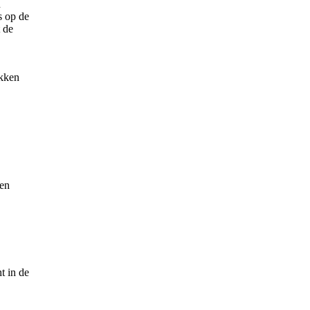
n
s op de
t de
ekken
 en
t in de