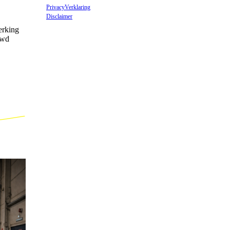
PrivacyVerklaring
Disclaimer
erking
owd