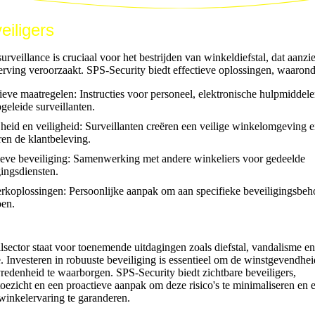
eiligers
rveillance is cruciaal voor het bestrijden van winkeldiefstal, dat aanzie
rving veroorzaakt. SPS-Security biedt effectieve oplossingen, waarond
ieve maatregelen: Instructies voor personeel, elektronische hulpmiddele
geleide surveillanten.
jheid en veiligheid: Surveillanten creëren een veilige winkelomgeving 
ren de klantbeleving.
ieve beveiliging: Samenwerking met andere winkeliers voor gedeelde
gingsdiensten.
koplossingen: Persoonlijke aanpak om aan specifieke beveiligingsbeh
oen.
ilsector staat voor toenemende uitdagingen zoals diefstal, vandalisme en
e. Investeren in robuuste beveiliging is essentieel om de winstgevendhei
vredenheid te waarborgen. SPS-Security biedt zichtbare beveiligers,
oezicht en een proactieve aanpak om deze risico's te minimaliseren en 
 winkelervaring te garanderen.