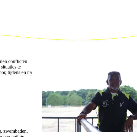
nen conflicten
ituaties te
or, tijdens en na
’s, zwembaden,
n een veilige