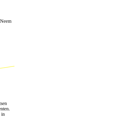
. Neem
tsen
enten.
 in