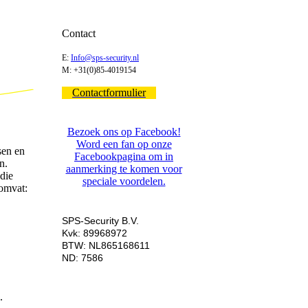
Contact
E:
Info@sps-security.nl
M: +31(0)85-4019154
Contactformulier
Bezoek ons op Facebook!
Word een fan op onze
sen en
Facebookpagina om in
n.
aanmerking te komen voor
die
speciale voordelen.
 omvat:
SPS-Security B.V.
Kvk: 89968972
BTW: NL865168611
ND: 7586
.