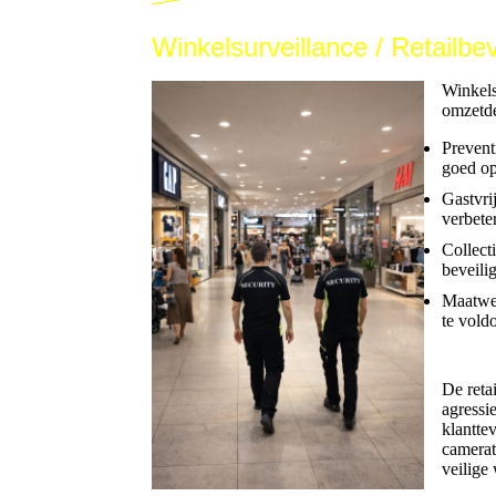
Winkelsurveillance / Retailbev
Winkelsu
omzetde
Prevent
goed op
Gastvri
verbete
Collect
beveili
Maatwer
te vold
De reta
agressi
klantte
camerat
veilige