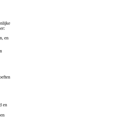
nlijke
er:
n, en
en
oeften
d en
een