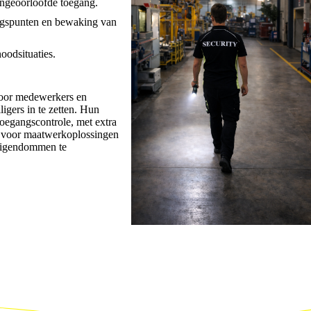
ongeoorloofde toegang.
angspunten en bewaking van
oodsituaties.
voor medewerkers en
igers in te zetten. Hun
toegangscontrole, met extra
p voor maatwerkoplossingen
eigendommen te