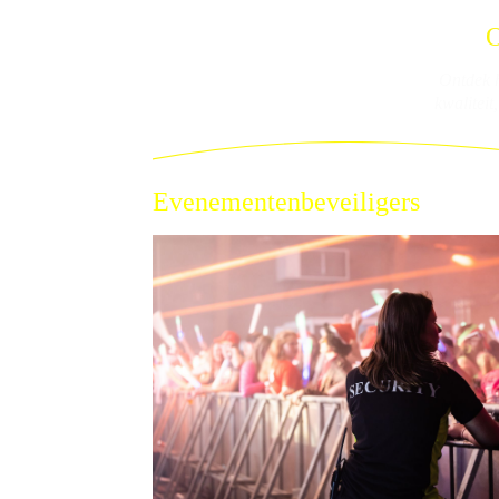
O
Ontdek h
kwaliteit
Evenementenbeveiligers